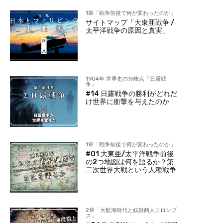
1章「戦争前後で何が変わったのか」
サイトマップ「大東亜戦争 /
太平洋戦争の原因と真実」
1904年 世界史の分岐点「日露戦
争」
#14 日露戦争の勝利がどれだ
け世界に衝撃を与えたのか
1章「戦争前後で何が変わったのか」
#01 大東亜/太平洋戦争前後
の2つ地図は何を語るか？第
二次世界大戦という人種戦争
2章「大航海時代と奴隷商人コロンブ
ス」