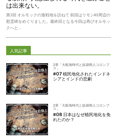
は出来ない。
第3回 オルモックの激戦地を訪ねて 前回はリモン峠周辺の
慰霊碑をめぐりました。最終回となる今回は再びオルモッ
クへと...
人気記事
2章「大航海時代と奴隷商人コロンブ
ス」
#07 植民地化されたインドネ
シアとインドの悲劇
2章「大航海時代と奴隷商人コロンブ
ス」
#08 日本はなぜ植民地化を免
れたのか？