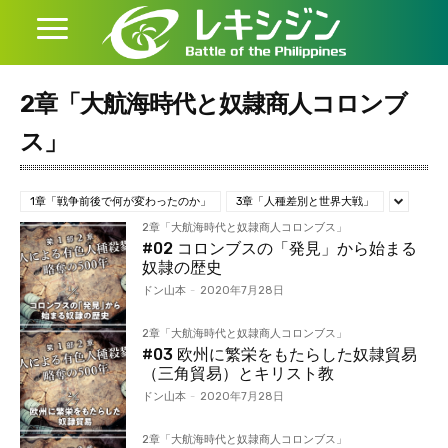
2章「大航海時代と奴隷商人コロンブ
ス」
1章「戦争前後で何が変わったのか」
3章「人種差別と世界大戦」
2章「大航海時代と奴隷商人コロンブス」
#02 コロンブスの「発見」から始まる
奴隷の歴史
ドン山本
-
2020年7月28日
2章「大航海時代と奴隷商人コロンブス」
#03 欧州に繁栄をもたらした奴隷貿易
（三角貿易）とキリスト教
ドン山本
-
2020年7月28日
2章「大航海時代と奴隷商人コロンブス」