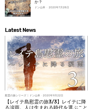
か？
ドン山本
-
2020年7月28日
Latest News
慰霊の旅シリーズ
ドン山本
-
2020年9月22日
【レイテ島慰霊の旅3/3】レイテに降
る涙雨。人は生まれる時代を選ぶこと