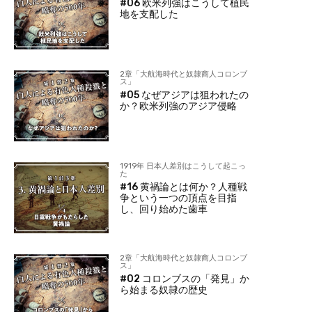
#06 欧米列強はこうして植民
地を支配した
2章「大航海時代と奴隷商人コロンブ
ス」
#05 なぜアジアは狙われたの
か？欧米列強のアジア侵略
1919年 日本人差別はこうして起こっ
た
#16 黄禍論とは何か？人種戦
争という一つの頂点を目指
し、回り始めた歯車
2章「大航海時代と奴隷商人コロンブ
ス」
#02 コロンブスの「発見」か
ら始まる奴隷の歴史