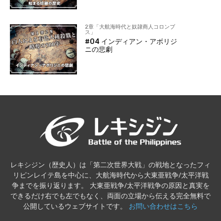
2章「大航海時代と奴隷商人コロンブ
ス」
#04 インディアン・アボリジ
ニの悲劇
レキシジン（歴史人）は「第二次世界大戦」の戦地となったフィ
リピンレイテ島を中心に、大航海時代から大東亜戦争/太平洋戦
争までを振り返ります。 大東亜戦争/太平洋戦争の原因と真実を
できるだけ右でも左でもなく、両面の立場から伝える完全無料で
公開しているウェブサイトです。
お問い合わせはこちら