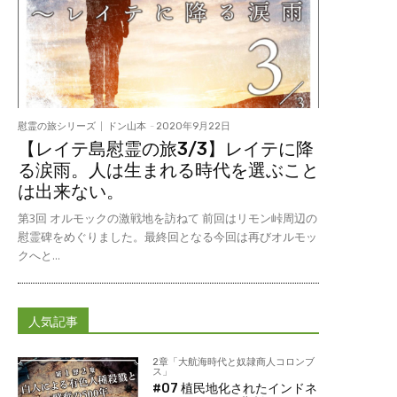
慰霊の旅シリーズ
ドン山本
-
2020年9月22日
【レイテ島慰霊の旅3/3】レイテに降
る涙雨。人は生まれる時代を選ぶこと
は出来ない。
第3回 オルモックの激戦地を訪ねて 前回はリモン峠周辺の
慰霊碑をめぐりました。最終回となる今回は再びオルモッ
クへと...
人気記事
2章「大航海時代と奴隷商人コロンブ
ス」
#07 植民地化されたインドネ