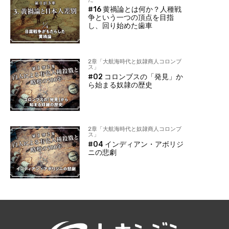
#16 黄禍論とは何か？人種戦
争という一つの頂点を目指
し、回り始めた歯車
2章「大航海時代と奴隷商人コロンブ
ス」
#02 コロンブスの「発見」か
ら始まる奴隷の歴史
2章「大航海時代と奴隷商人コロンブ
ス」
#04 インディアン・アボリジ
ニの悲劇