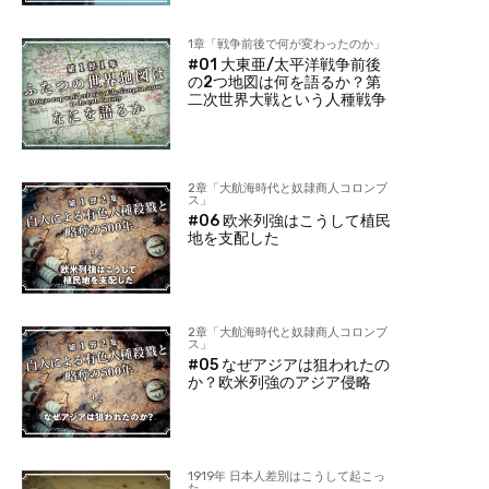
1章「戦争前後で何が変わったのか」
#01 大東亜/太平洋戦争前後
の2つ地図は何を語るか？第
二次世界大戦という人種戦争
2章「大航海時代と奴隷商人コロンブ
ス」
#06 欧米列強はこうして植民
地を支配した
2章「大航海時代と奴隷商人コロンブ
ス」
#05 なぜアジアは狙われたの
か？欧米列強のアジア侵略
1919年 日本人差別はこうして起こっ
た