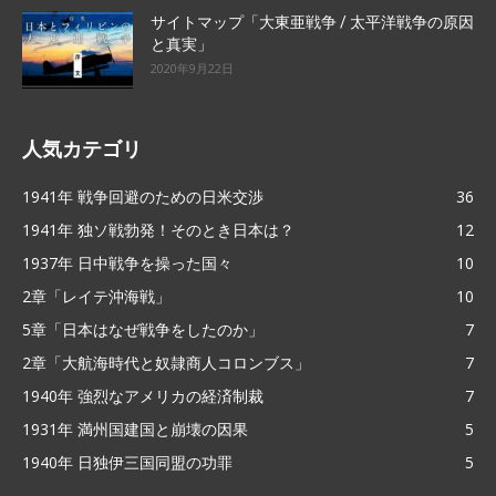
サイトマップ「大東亜戦争 / 太平洋戦争の原因
と真実」
2020年9月22日
人気カテゴリ
1941年 戦争回避のための日米交渉
36
1941年 独ソ戦勃発！そのとき日本は？
12
1937年 日中戦争を操った国々
10
2章「レイテ沖海戦」
10
5章「日本はなぜ戦争をしたのか」
7
2章「大航海時代と奴隷商人コロンブス」
7
1940年 強烈なアメリカの経済制裁
7
1931年 満州国建国と崩壊の因果
5
1940年 日独伊三国同盟の功罪
5