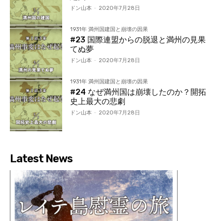
ドン山本
-
2020年7月28日
1931年 満州国建国と崩壊の因果
#23 国際連盟からの脱退と満州の見果
てぬ夢
ドン山本
-
2020年7月28日
1931年 満州国建国と崩壊の因果
#24 なぜ満州国は崩壊したのか？開拓
史上最大の悲劇
ドン山本
-
2020年7月28日
Latest News