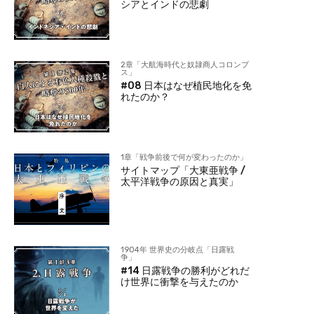
シアとインドの悲劇
2章「大航海時代と奴隷商人コロンブ
ス」
#08 日本はなぜ植民地化を免
れたのか？
1章「戦争前後で何が変わったのか」
サイトマップ「大東亜戦争 /
太平洋戦争の原因と真実」
1904年 世界史の分岐点「日露戦
争」
#14 日露戦争の勝利がどれだ
け世界に衝撃を与えたのか