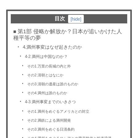
目次
[
hide
]
第1部 侵略か解放か？日本が追いかけた人
種平等の夢
4.満州事変はなぜ起きたのか
4-2.満州は中国なのか？
その1.万里の長城の内と外
その2.清朝とはなにか
その3.清朝の遺産は誰のものか
その4.満州は誰のものか
4-3.満州事変までのいきさつ
その1.満州をめぐるアメリカとの対立
その2.満鉄による満州開発
その3.満州をめぐる日清条約