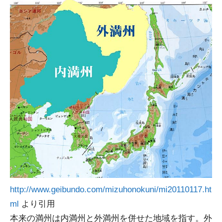
http://www.geibundo.com/mizuhonokuni/mi20110117.ht
ml
より引用
本来の満州は内満州と外満州を併せた地域を指す。外