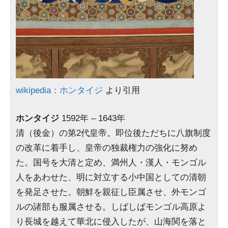
wikipedia：ホンタイジ
より引用
ホンタイジ
1592年 – 1643年
清（後金）の第2代皇帝。即位後ただちに八旗制度
の改革に着手し、皇帝の独裁権力の強化に努め
た。国号を大清と定め、満州人・漢人・モンゴル
人をあわせた、明に対立する小中国としての清朝
を発足させた。朝鮮を親征し臣属させ、外モンゴ
ルの諸部も服属させる。しばしばモンゴル高原よ
り長城を越えて華北に侵入したが、山海関を落と