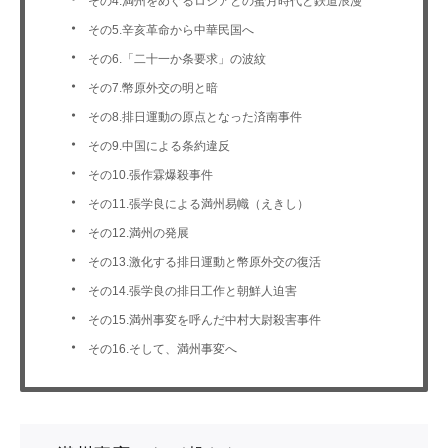
その4.満州をめぐるロシアとの蜜月時代と鉄道浪漫
その5.辛亥革命から中華民国へ
その6.「二十一か条要求」の波紋
その7.幣原外交の明と暗
その8.排日運動の原点となった済南事件
その9.中国による条約違反
その10.張作霖爆殺事件
その11.張学良による満州易幟（えきし）
その12.満州の発展
その13.激化する排日運動と幣原外交の復活
その14.張学良の排日工作と朝鮮人迫害
その15.満州事変を呼んだ中村大尉殺害事件
その16.そして、満州事変へ