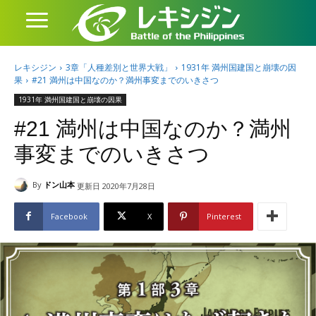
レキシジン
3章「人種差別と世界大戦」
1931年 満州国建国と崩壊の因
果
#21 満州は中国なのか？満州事変までのいきさつ
1931年 満州国建国と崩壊の因果
#21 満州は中国なのか？満州
事変までのいきさつ
By
ドン山本
更新日
2020年7月28日
Facebook
X
Pinterest