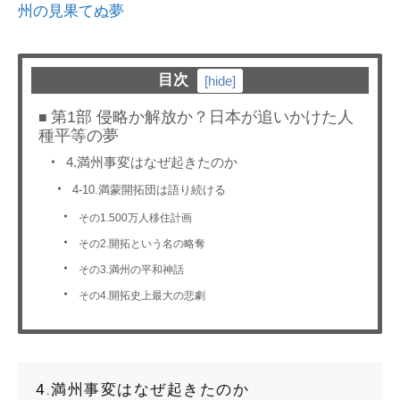
州の見果てぬ夢
目次
[
hide
]
第1部 侵略か解放か？日本が追いかけた人
種平等の夢
4.満州事変はなぜ起きたのか
4-10.満蒙開拓団は語り続ける
その1.500万人移住計画
その2.開拓という名の略奪
その3.満州の平和神話
その4.開拓史上最大の悲劇
4.満州事変はなぜ起きたのか