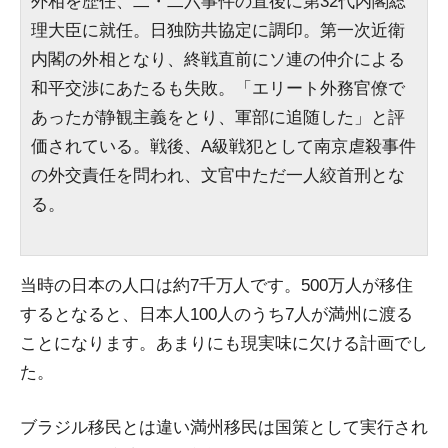
外相を歴任、二・二六事件の直後に第32代内閣総
理大臣に就任。日独防共協定に調印。第一次近衛
内閣の外相となり、終戦直前にソ連の仲介による
和平交渉にあたるも失敗。「エリート外務官僚で
あったが静観主義をとり、軍部に追随した」と評
価されている。戦後、A級戦犯として南京虐殺事件
の外交責任を問われ、文官中ただ一人絞首刑とな
る。
当時の日本の人口は約7千万人です。500万人が移住
するとなると、日本人100人のうち7人が満州に渡る
ことになります。あまりにも現実味に欠ける計画でし
た。
ブラジル移民とは違い満州移民は国策として実行され