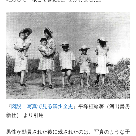
『
図説 写真で見る満州全史
』平塚柾緒著（河出書房
新社） より引用
男性が動員された後に残されたのは、写真のような子