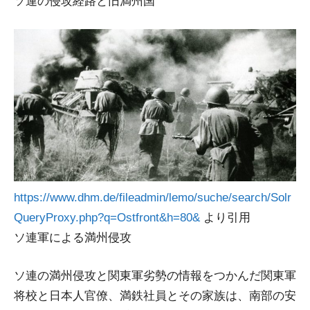
ソ連の侵攻経路と旧満州国
https://www.dhm.de/fileadmin/lemo/suche/search/Solr
QueryProxy.php?q=Ostfront&h=80&
より引用
ソ連軍による満州侵攻
ソ連の満州侵攻と関東軍劣勢の情報をつかんだ関東軍
将校と日本人官僚、満鉄社員とその家族は、南部の安