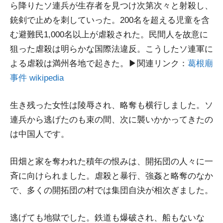
ら降りたソ連兵が生存者を見つけ次第次々と射殺し、
銃剣で止めを刺していった。200名を超える児童を含
む避難民1,000名以上が虐殺された。民間人を故意に
狙った虐殺は明らかな国際法違反。こうしたソ連軍に
よる虐殺は満州各地で起きた。▶関連リンク：
葛根廟
事件 wikipedia
生き残った女性は陵辱され、略奪も横行しました。ソ
連兵から逃げたのも束の間、次に襲いかかってきたの
は中国人です。
田畑と家を奪われた積年の恨みは、開拓団の人々に一
斉に向けられました。虐殺と暴行、強姦と略奪のなか
で、多くの開拓団の村では集団自決が相次ぎました。
逃げても地獄でした。鉄道も爆破され、船もないな