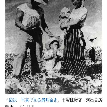
『
図説 写真で見る満州全史
』平塚柾緒著（河出書房
新社） より引用