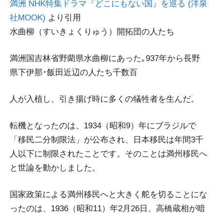
満洲 NHK特集ドラマ『どこにもない国』を巡る (洋泉
社MOOK)
より引用
水曲柳（すいきょくりゅう）開拓団の人たち
満洲国吉林省野藺県水曲柳にあった｡937年から長野
県下伊那･飯田近辺の人たち千数百
人が入植し、引き揚げ時に多くの犠牲者を生んだ。
転機となったのは、1934（昭和9）年にブラジルで
「移民二分制限法」が公布され、日本移民は年間3千
人以下に制限されたことです。そのことは満州移民へ
と世論を動かしました。
国家政策による満州移民へと大きく舵を切ることにな
ったのは、1936（昭和11）年2月26日、高橋蔵相が暗