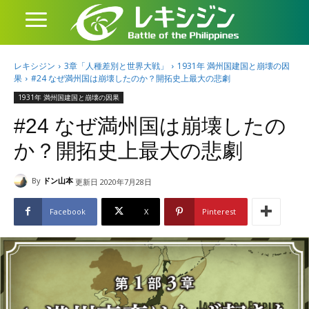
レキシジン
3章「人種差別と世界大戦」
1931年 満州国建国と崩壊の因
果
#24 なぜ満州国は崩壊したのか？開拓史上最大の悲劇
1931年 満州国建国と崩壊の因果
#24 なぜ満州国は崩壊したの
か？開拓史上最大の悲劇
By
ドン山本
更新日
2020年7月28日
Facebook
X
Pinterest