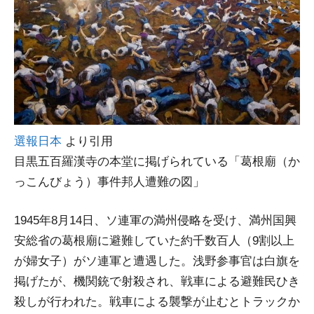
選報日本
より引用
目黒五百羅漢寺の本堂に掲げられている「葛根廟（か
っこんびょう）事件邦人遭難の図」
1945年8月14日、ソ連軍の満州侵略を受け、満州国興
安総省の葛根廟に避難していた約千数百人（9割以上
が婦女子）がソ連軍と遭遇した。浅野参事官は白旗を
掲げたが、機関銃で射殺され、戦車による避難民ひき
殺しが行われた。戦車による襲撃が止むとトラックか