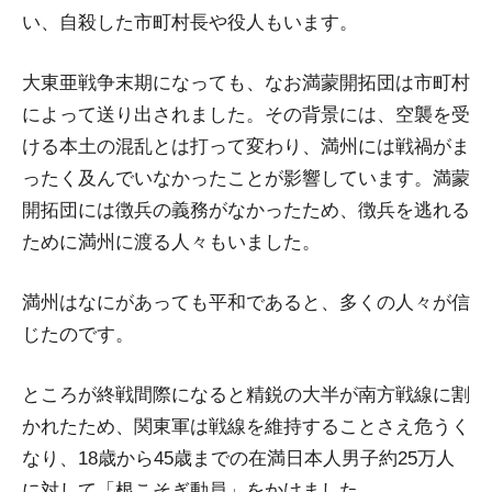
い、自殺した市町村長や役人もいます。
大東亜戦争末期になっても、なお満蒙開拓団は市町村
によって送り出されました。その背景には、空襲を受
ける本土の混乱とは打って変わり、満州には戦禍がま
ったく及んでいなかったことが影響しています。満蒙
開拓団には徴兵の義務がなかったため、徴兵を逃れる
ために満州に渡る人々もいました。
満州はなにがあっても平和であると、多くの人々が信
じたのです。
ところが終戦間際になると精鋭の大半が南方戦線に割
かれたため、関東軍は戦線を維持することさえ危うく
なり、18歳から45歳までの在満日本人男子約25万人
に対して「根こそぎ動員」をかけました。