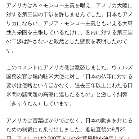
アメリカは常々モンロー主義を唱え、アメリカ大陸に
対する第三国の干渉を許しませんでした。日本もアメ
リカにならい、アジア・モンロー主義ともいえる大東
亜共栄圏を主張しているだけに、圏内に対する第三国
の干渉は許さないと毅然とした態度を表明したので
す。
このコメントにアメリカ側は激怒しました。ウェルズ
国務次官は堀内駐米大使に対し「日本の仏印に対する
要求は侵略というほかなく、過去三年以上にわたる日
米間の諸問題の高潮に達したるもの」と激しく糾弾
（きゅうだん）しています。
アメリカは言葉ばかりではなく、日本の動きを封じる
ための制裁にも乗り出しました。進駐直後の9月25
日、アメリカは2,500万ドルの対蒋援助を決定してい