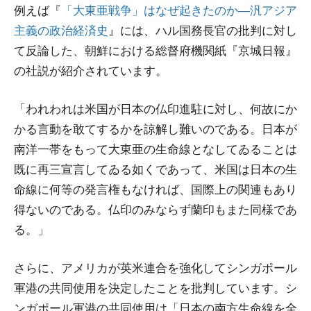
例えば『
「大東亜戦争」はなぜ起きたのか―汎アジア
主義の政治経済史
』には、ハル国務長官の批判に対し
て反論した、朝鮮における総督府機関紙『京城日報』
の社説が紹介されています。
「われわれは米国が日本の仏印進駐に対し、何故にか
かる言動を敢てするかを諒解し難いのである。日本が
南洋一帯をもって大東亜の生命線となしてゐることは
既に再三宣言してゐる如くであって、米国は日本の生
命線に何等の発言権もなければ、国際上の関連もあり
得ないのである。仏印のみならず蘭印もまた同様であ
る。」
さらに、アメリカが英米連合を強化してシンガポール
軍港の共同使用を決定したことを批判しています。シ
ンガポール軍港の共同使用は「日本の南方生命線を全