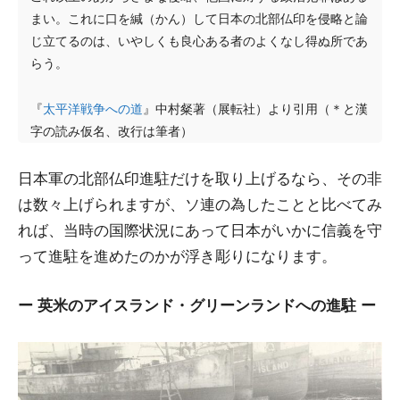
まい。これに口を緘（かん）して日本の北部仏印を侵略と論
じ立てるのは、いやしくも良心ある者のよくなし得ぬ所であ
らう。
『
太平洋戦争への道
』中村粲著（展転社）より引用（＊と漢
字の読み仮名、改行は筆者）
日本軍の北部仏印進駐だけを取り上げるなら、その非
は数々上げられますが、ソ連の為したことと比べてみ
れば、当時の国際状況にあって日本がいかに信義を守
って進駐を進めたのかが浮き彫りになります。
ー 英米のアイスランド・グリーンランドへの進駐 ー