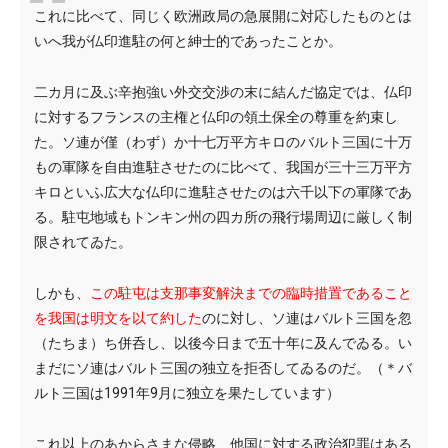
これに比べて、同じく欧洲政局の急展開に対応したものとは
いへ我が仏印進駐の何と紳士的であったことか。
二カ月に及ぶ辛抱強い外交交渉の末に結んだ協定では、仏印
に対するフランスの主権と仏印の領土保全の尊重を約束し
た。ソ連が僅（わず）か十七万平方キロのバルト三国に十万
もの軍隊を自由進駐させたのに比べて、我国が三十三万平方
キロといふ広大な仏印に進駐させたのは六千以下の軍隊であ
る。駐屯地域もトンキン州の四カ所の飛行場周辺に厳しく制
限されてゐた。
しかも、
この駐屯は支那事変解決までの臨時措置であること
を我国は明文を以て約した
のに対し、ソ連はバルト三国を忽
（たちま）ち併呑し、以後今日まで五十年に及んでゐる。い
まだにソ連はバルト三国の独立を拒否してゐるのだ。（＊バ
ルト三国は1991年9月に独立を果たしています）
これ以上のあからさまな侵略、他国に対する政治犯罪はある