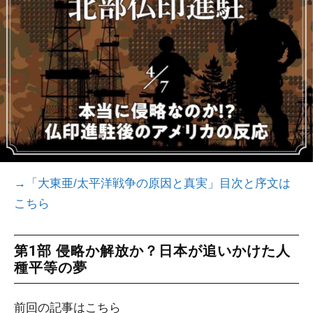
→
「大東亜/太平洋戦争の原因と真実」目次と序文は
こちら
第1部 侵略か解放か？日本が追いかけた人
種平等の夢
前回の記事はこちら