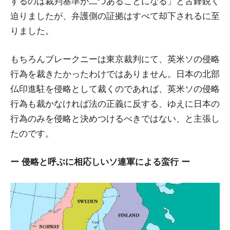
するのは裁判基準が二つあることになる」と舌鋒鋭く
迫りましたが、弁護側の証拠はすべて却下されるに至
りました。
もちろんブレークニーは東京裁判にて、英米ソの侵略
行為を裁きたかったわけではありません。日本の北部
仏印進駐を侵略として裁くのであれば、英米ソの侵略
行為も裁かなければ法の正義に反する、ゆえに日本の
行為のみを侵略と決めつけるべきではない、と主張し
たのです。
ー 侵略と呼ぶに相応しいソ連軍による蛮行 ー