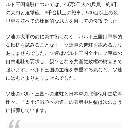
ルト三国進駐については、43万5千人の兵員、約8千
の大砲と迫撃砲、3千台以上の戦車、500台以上の装
甲車を並べての圧倒的な武力を擁しての侵攻でした。
ソ連の大軍の前に為す術もなく、バルト三国は軍事的
な抵抗を試みることなく、ソ連軍の進駐を認めるより
ありませんでした。ソ連はバルト三国全土にソ連軍の
自由進駐を要求し、親ソとなる共産党政権の樹立まで
強います。バルト三国の主権を尊重する気など、ソ連
にはもとよりありませんでした。
ソ連のバルト三国への進駐と日本軍の北部仏印進駐を
比べ、『太平洋戦争への道』の著者中村粲は次のよう
に指弾しています。