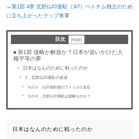
→
第1部 4章 北部仏印進駐（3/7）ベトナム独立のため
に立ち上がったラップ将軍
目次
[
hide
]
第1部 侵略か解放か？日本が追いかけた人
種平等の夢
日本はなんのために戦ったのか
2．北部仏印進駐の余波
その５．仏印進駐後のアメリカの反応
その６．北部仏印進駐は侵略なのか？
日本はなんのために戦ったのか