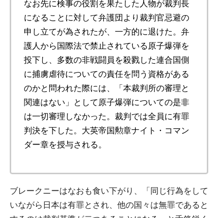
なお先に検事の役割を果たした人物が裁判長
になることに対して弁護団より裁判官忌避の
申し立てが為されたが、一方的に退けた。弁
護人から国際法で禁止されている原子爆弾を
投下し、多数の非戦闘員を殺戮した連合国側
に捕虜虐待についての責任を問う資格がある
のかと問われた際には、「本裁判所の審理と
関連はない」として原子爆弾についての是非
は一切審理しなかった。裁判では全員に有罪
判決を下した。大英帝国勲章ナイト・コマン
ダー章を授与される。
ブレークニーはなおも食い下がり、「同じ行為をして
いながら日本は有罪とされ、他の国々は無罪であると