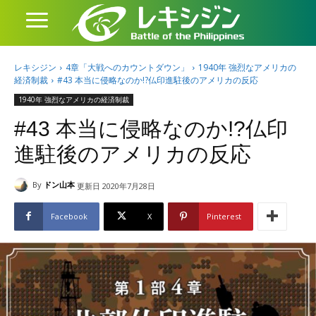
レキシジン
4章「大戦へのカウントダウン」
1940年 強烈なアメリカの
経済制裁
#43 本当に侵略なのか!?仏印進駐後のアメリカの反応
1940年 強烈なアメリカの経済制裁
#43 本当に侵略なのか!?仏印
進駐後のアメリカの反応
By
ドン山本
更新日
2020年7月28日
Facebook
X
Pinterest