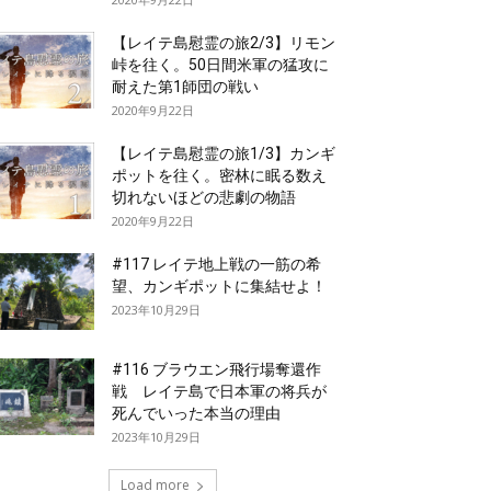
【レイテ島慰霊の旅2/3】リモン
峠を往く。50日間米軍の猛攻に
耐えた第1師団の戦い
2020年9月22日
【レイテ島慰霊の旅1/3】カンギ
ポットを往く。密林に眠る数え
切れないほどの悲劇の物語
2020年9月22日
#117 レイテ地上戦の一筋の希
望、カンギポットに集結せよ！
2023年10月29日
#116 ブラウエン飛行場奪還作
戦 レイテ島で日本軍の将兵が
死んでいった本当の理由
2023年10月29日
Load more