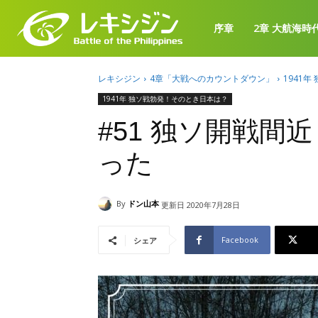
序章
2章 大航海時
レキシジン
4章「大戦へのカウントダウン」
1941
1941年 独ソ戦勃発！そのとき日本は？
#51 独ソ開戦
った
By
ドン山本
更新日
2020年7月28日
Facebook
シェア