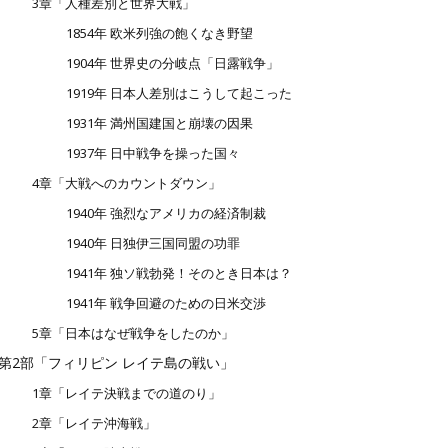
3章「人種差別と世界大戦」
1854年 欧米列強の飽くなき野望
1904年 世界史の分岐点「日露戦争」
1919年 日本人差別はこうして起こった
1931年 満州国建国と崩壊の因果
1937年 日中戦争を操った国々
4章「大戦へのカウントダウン」
1940年 強烈なアメリカの経済制裁
1940年 日独伊三国同盟の功罪
1941年 独ソ戦勃発！そのとき日本は？
1941年 戦争回避のための日米交渉
5章「日本はなぜ戦争をしたのか」
第2部「フィリピン レイテ島の戦い」
1章「レイテ決戦までの道のり」
2章「レイテ沖海戦」