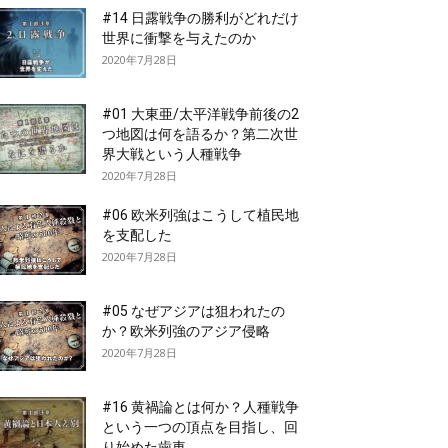
#14 日露戦争の勝利がどれだけ
世界に衝撃を与えたのか
2020年7月28日
#01 大東亜/太平洋戦争前後の2
つ地図は何を語るか？第二次世
界大戦という人種戦争
2020年7月28日
#06 欧米列強はこうして植民地
を支配した
2020年7月28日
#05 なぜアジアは狙われたの
か？欧米列強のアジア侵略
2020年7月28日
#16 黄禍論とは何か？人種戦争
という一つの頂点を目指し、回
り始めた歯車