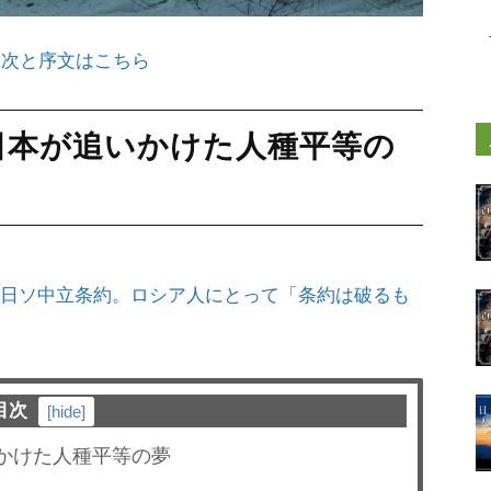
目次と序文はこちら
日本が追いかけた人種平等の
だった日ソ中立条約。ロシア人にとって「条約は破るも
目次
[
hide
]
いかけた人種平等の夢