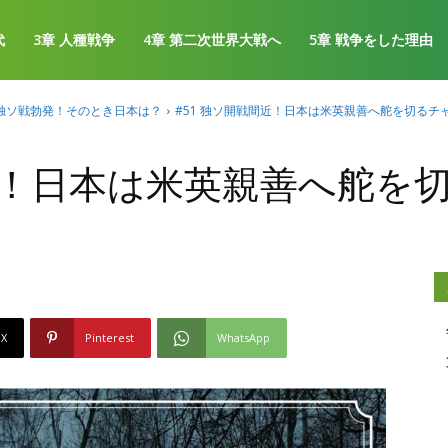
代
3章 人種戦争
4章 第二次世界大戦へ
5章 戦争をした理由
年 独ソ戦勃発！そのとき日本は？
#51 独ソ開戦間近！日本は米英親善へ舵を切るチ
間近！日本は米英親善へ舵を
X
Pinterest
WhatsApp