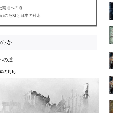
た南進への道
開戦の危機と日本の対応
たのか
への道
本の対応