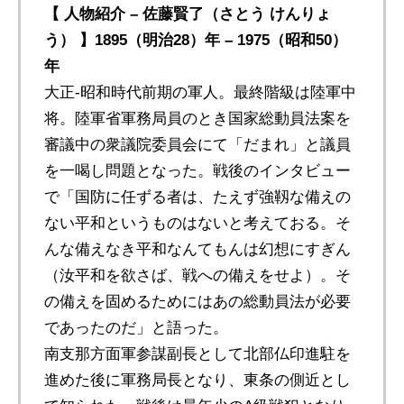
【 人物紹介 – 佐藤賢了（さとう けんりょ
う） 】1895（明治28）年 – 1975（昭和50）
年
大正-昭和時代前期の軍人。最終階級は陸軍中
将。陸軍省軍務局員のとき国家総動員法案を
審議中の衆議院委員会にて「だまれ」と議員
を一喝し問題となった。戦後のインタビュー
で「国防に任ずる者は、たえず強靱な備えの
ない平和というものはないと考えておる。そ
んな備えなき平和なんてもんは幻想にすぎん
（汝平和を欲さば、戦への備えをせよ）。そ
の備えを固めるためにはあの総動員法が必要
であったのだ」と語った。
南支那方面軍参謀副長として北部仏印進駐を
進めた後に軍務局長となり、東条の側近とし