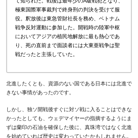
て知られた。戦後は最年少のA級戦犯となり、
極東国際軍事裁判で終身刑の判決を受けて服
役。釈放後は東急管財社長を務め、ベトナム
戦争反対運動に参加した。開戦時の陸軍中枢
においてアジアの植民地解放に最も熱心であ
り、死の直前まで面談者には大東亜戦争は聖
戦だったと主張していた。
北進したくとも、資源のない国である日本には北進で
きない事情があったのです。
しかし、独ソ開戦後すぐに対ソ戦に入ることはできな
かったとしても、ウェデマイヤーの指摘するようにま
ずは蘭印の石油を確保した後に、真珠湾ではなく北進
を始めていれば歴史は変わっていたかもしれません。