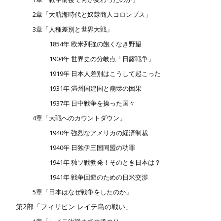
2章「大航海時代と奴隷商人コロンブス」
3章「人種差別と世界大戦」
1854年 欧米列強の飽くなき野望
1904年 世界史の分岐点「日露戦争」
1919年 日本人差別はこうして起こった
1931年 満州国建国と崩壊の因果
1937年 日中戦争を操った国々
4章「大戦へのカウントダウン」
1940年 強烈なアメリカの経済制裁
1940年 日独伊三国同盟の功罪
1941年 独ソ戦勃発！そのとき日本は？
1941年 戦争回避のための日米交渉
5章「日本はなぜ戦争をしたのか」
第2部「フィリピン レイテ島の戦い」