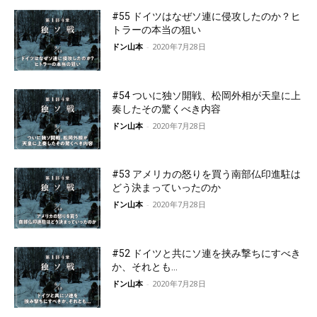
#55 ドイツはなぜソ連に侵攻したのか？ヒ
トラーの本当の狙い
ドン山本
-
2020年7月28日
#54 ついに独ソ開戦、松岡外相が天皇に上
奏したその驚くべき内容
ドン山本
-
2020年7月28日
#53 アメリカの怒りを買う南部仏印進駐は
どう決まっていったのか
ドン山本
-
2020年7月28日
#52 ドイツと共にソ連を挟み撃ちにすべき
か、それとも…
ドン山本
-
2020年7月28日