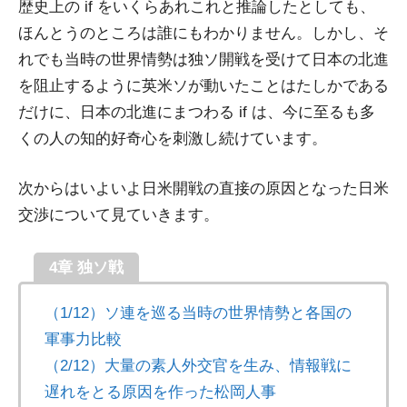
歴史上の if をいくらあれこれと推論したとしても、
ほんとうのところは誰にもわかりません。しかし、そ
れでも当時の世界情勢は独ソ開戦を受けて日本の北進
を阻止するように英米ソが動いたことはたしかである
だけに、日本の北進にまつわる if は、今に至るも多
くの人の知的好奇心を刺激し続けています。
次からはいよいよ日米開戦の直接の原因となった日米
交渉について見ていきます。
4章 独ソ戦
（1/12）ソ連を巡る当時の世界情勢と各国の
軍事力比較
（2/12）大量の素人外交官を生み、情報戦に
遅れをとる原因を作った松岡人事