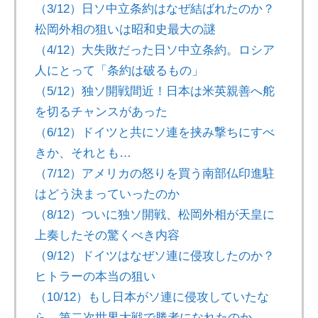
（3/12）日ソ中立条約はなぜ結ばれたのか？
松岡外相の狙いは昭和史最大の謎
（4/12）大失敗だった日ソ中立条約。ロシア
人にとって「条約は破るもの」
（5/12）独ソ開戦間近！日本は米英親善へ舵
を切るチャンスがあった
（6/12）ドイツと共にソ連を挟み撃ちにすべ
きか、それとも…
（7/12）アメリカの怒りを買う南部仏印進駐
はどう決まっていったのか
（8/12）ついに独ソ開戦、松岡外相が天皇に
上奏したその驚くべき内容
（9/12）ドイツはなぜソ連に侵攻したのか？
ヒトラーの本当の狙い
（10/12）もし日本がソ連に侵攻していたな
ら、第二次世界大戦で勝者になれたのか