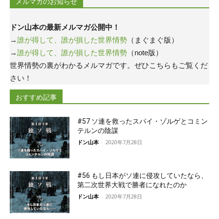
メルマガのお知らせ
ドン山本の最新メルマガ公開中！
→
誰が得して、誰が損した世界情勢
（まぐまぐ版）
→
誰が得して、誰が損した世界情勢
（note版）
世界情勢の裏がわかるメルマガです。ぜひこちらもご覧くだ
さい！
おすすめ記事
#57 ソ連を救ったスパイ・ゾルゲとコミン
テルンの陰謀
ドン山本
-
2020年7月28日
#56 もし日本がソ連に侵攻していたなら、
第二次世界大戦で勝者になれたのか
ドン山本
-
2020年7月28日