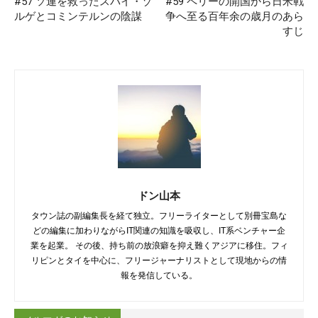
#57 ソ連を救ったスパイ・ゾ
#59 ペリーの開国から日米戦
ルゲとコミンテルンの陰謀
争へ至る百年余の歳月のあら
すじ
ドン山本
タウン誌の副編集長を経て独立。フリーライターとして別冊宝島な
どの編集に加わりながらIT関連の知識を吸収し、IT系ベンチャー企
業を起業。 その後、持ち前の放浪癖を抑え難くアジアに移住。フィ
リピンとタイを中心に、フリージャーナリストとして現地からの情
報を発信している。