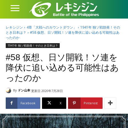
レキシジン
4章「大戦へのカウントダウン」
1941年 独ソ戦勃発！その
とき日本は？
#58 仮想、日ソ開戦！ソ連を降伏に追い込める可能性はあ
ったのか
1941年 独ソ戦勃発！そのとき日本は？
#58 仮想、日ソ開戦！ソ連を
降伏に追い込める可能性はあ
ったのか
By
ドン山本
更新日
2020年7月28日
Facebook
X
Pinterest