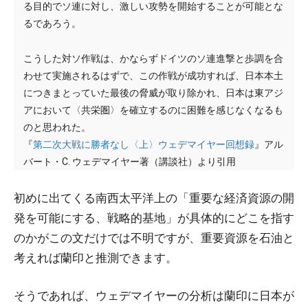
る目的でソ連に対し、激しい攻勢を開始することが可能とな
るであろう。
こうした対ソ作戦は、かならずドイツのソ連進撃と歩調を合
わせて実施されるはずで、この作戦が成功すれば、日本本土
につきまとっていた最後の脅威が取り除かれ、日本は東アジ
アにおいて〈共栄圏〉を確立するのに困難を感じなくなるも
のと思われた。
『
第二次大戦に勝者なし〈上〉ウェデマイヤー回想録
』アル
バート・C. ウェデマイヤー著（講談社）より引用
初めに出てくる南西太平洋上の「重要な経済資源の開
発を可能にする、戦略的基地」が具体的にどこを指す
のかがこの文だけでは不明ですが、重要資源を石油と
考えれば蘭印と推測できます。
そうであれば、ウェデマイヤーの分析は蘭印に日本が