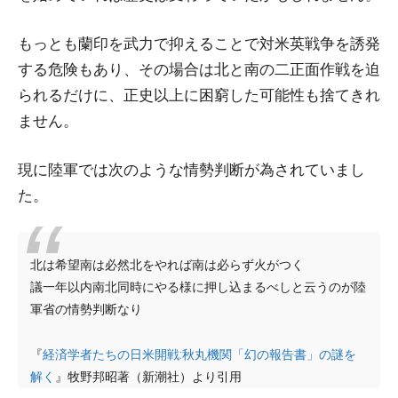
もっとも蘭印を武力で抑えることで対米英戦争を誘発
する危険もあり、その場合は北と南の二正面作戦を迫
られるだけに、正史以上に困窮した可能性も捨てきれ
ません。
現に陸軍では次のような情勢判断が為されていまし
た。
北は希望南は必然北をやれば南は必らず火がつく
議一年以内南北同時にやる様に押し込まるべしと云うのが陸
軍省の情勢判断なり
『
経済学者たちの日米開戦:秋丸機関「幻の報告書」の謎を
解く
』牧野邦昭著（新潮社）より引用