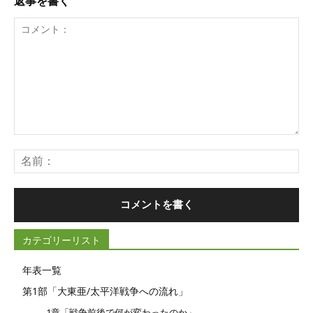
返事を書く
コ
メ
名
ン
前
ト：
カテゴリーリスト
年表一覧
第1部「大東亜/太平洋戦争への流れ」
1章「戦争前後で何が変わったのか」