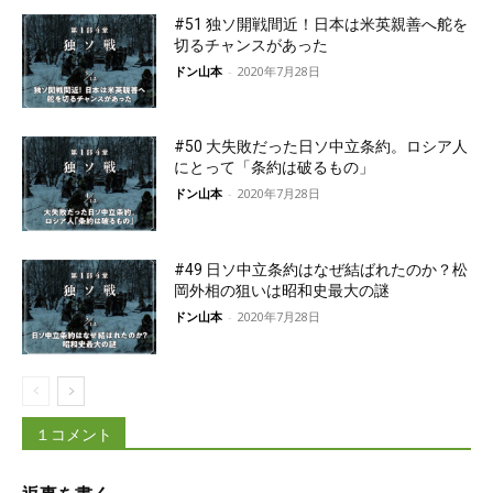
#51 独ソ開戦間近！日本は米英親善へ舵を
切るチャンスがあった
ドン山本
-
2020年7月28日
#50 大失敗だった日ソ中立条約。ロシア人
にとって「条約は破るもの」
ドン山本
-
2020年7月28日
#49 日ソ中立条約はなぜ結ばれたのか？松
岡外相の狙いは昭和史最大の謎
ドン山本
-
2020年7月28日
１コメント