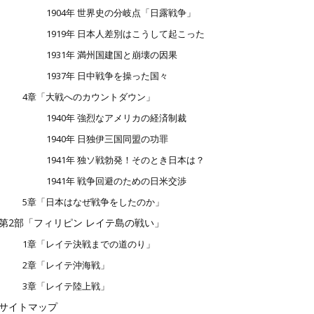
1904年 世界史の分岐点「日露戦争」
1919年 日本人差別はこうして起こった
1931年 満州国建国と崩壊の因果
1937年 日中戦争を操った国々
4章「大戦へのカウントダウン」
1940年 強烈なアメリカの経済制裁
1940年 日独伊三国同盟の功罪
1941年 独ソ戦勃発！そのとき日本は？
1941年 戦争回避のための日米交渉
5章「日本はなぜ戦争をしたのか」
第2部「フィリピン レイテ島の戦い」
1章「レイテ決戦までの道のり」
2章「レイテ沖海戦」
3章「レイテ陸上戦」
サイトマップ