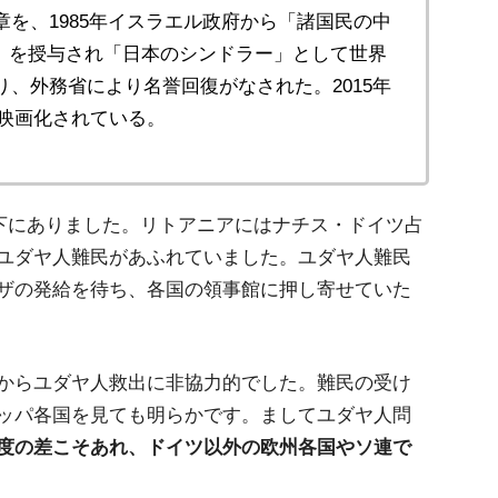
章を、1985年イスラエル政府から「諸国民の中
）を授与され「日本のシンドラー」として世界
り、外務省により名誉回復がなされた。2015年
映画化されている。
領下にありました。リトアニアにはナチス・ドイツ占
ユダヤ人難民があふれていました。ユダヤ人難民
ザの発給を待ち、各国の領事館に押し寄せていた
からユダヤ人救出に非協力的でした。難民の受け
ッパ各国を見ても明らかです。ましてユダヤ人問
度の差こそあれ、ドイツ以外の欧州各国やソ連で