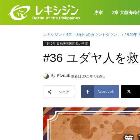
序章
2章 大航海時
レキシジン
4章「大戦へのカウントダウン」
1940
1940年 日独伊三国同盟の功罪
#36 ユダヤ人
By
ドン山本
更新日
2020年7月28日
Facebook
シェア