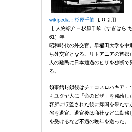
wikipedia：杉原千畝
より引用
【 人物紹介 – 杉原千畝（すぎはら ちう
61）年
昭和時代の外交官。早稲田大学を中
ち外交官となる。リトアニアの首都
人の難民に日本通過のビザを独断で発
る。
領事館封鎖後はチェコスロバキア・
もユダヤ人に「命のビザ」を発給し
容所に収監された後に帰国を果たす
省を退官。退官後は商社などに勤務
を受けるなど不遇の晩年を送った。