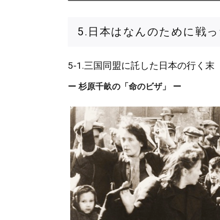
5.日本はなんのために戦
5-1.三国同盟に託した日本の行く末
ー 杉原千畝の「命のビザ」 ー