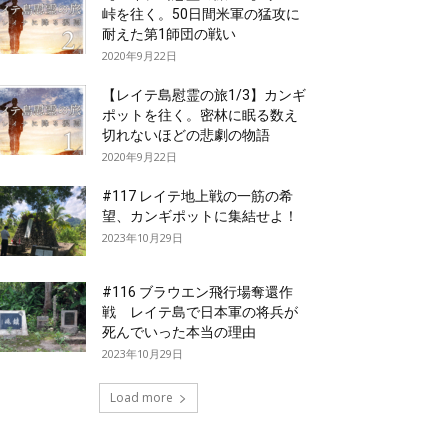
峠を往く。50日間米軍の猛攻に
耐えた第1師団の戦い
2020年9月22日
【レイテ島慰霊の旅1/3】カンギ
ポットを往く。密林に眠る数え
切れないほどの悲劇の物語
2020年9月22日
#117 レイテ地上戦の一筋の希
望、カンギポットに集結せよ！
2023年10月29日
#116 ブラウエン飛行場奪還作
戦 レイテ島で日本軍の将兵が
死んでいった本当の理由
2023年10月29日
Load more