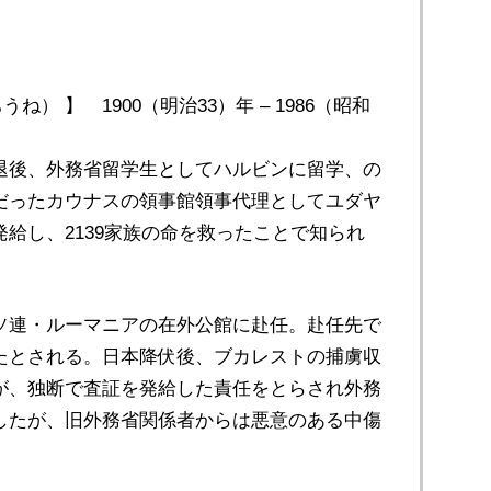
ね） 】 1900（明治33）年 – 1986（昭和
退後、外務省留学生としてハルビンに留学、の
だったカウナスの領事館領事代理としてユダヤ
給し、2139家族の命を救ったことで知られ
ソ連・ルーマニアの在外公館に赴任。赴任先で
たとされる。日本降伏後、ブカレストの捕虜収
が、独断で査証を発給した責任をとらされ外務
したが、旧外務省関係者からは悪意のある中傷