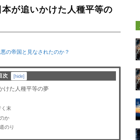
日本が追いかけた人種平等の
ぶ悪の帝国と見なされたのか？
目次
[
hide
]
いかけた人種平等の夢
行く末
たのか
の道のり