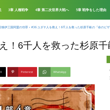
代
3章 人種戦争
4章 第二次世界大戦へ
5章 戦争をした理由
年 日独伊三国同盟の功罪
#36 ユダヤ人を救え！6千人を救った杉原千畝の『命のビザ
を救え！6千人を救った杉原
X
Pinterest
WhatsApp