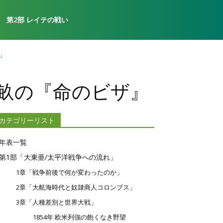
第2部 レイテの戦い
』
千畝の『命のビザ』
カテゴリーリスト
年表一覧
第1部「大東亜/太平洋戦争への流れ」
1章「戦争前後で何が変わったのか」
2章「大航海時代と奴隷商人コロンブス」
3章「人種差別と世界大戦」
1854年 欧米列強の飽くなき野望