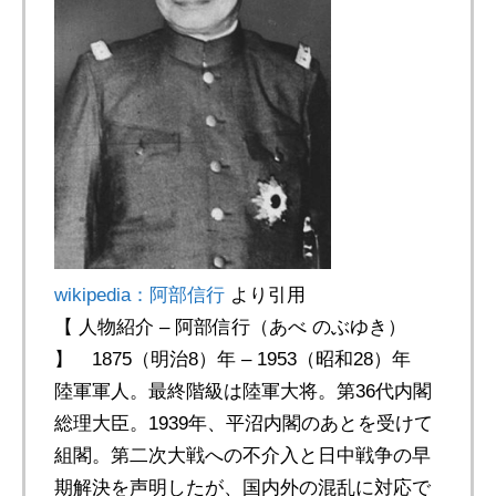
wikipedia：阿部信行
より引用
【 人物紹介 – 阿部信行（あべ のぶゆき）
】 1875（明治8）年 – 1953（昭和28）年
陸軍軍人。最終階級は陸軍大将。第36代内閣
総理大臣。1939年、平沼内閣のあとを受けて
組閣。第二次大戦への不介入と日中戦争の早
期解決を声明したが、国内外の混乱に対応で