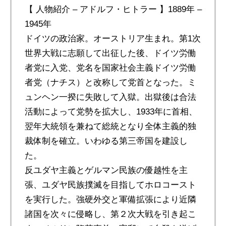
【 人物紹介 – アドルフ・ヒトラー 】1889年 –
1945年
ドイツの政治家。オーストリア生まれ。第1次
世界大戦に志願して出征した後、ドイツ労働
者党に入党、党名を国家社会主義ドイツ労働
者党（ナチス）と改称して党首となった。ミ
ュンヘン一揆に失敗して入獄。出獄後は合法
活動によって党勢を拡大し、1933年に首相、
翌年大統領を兼ねて総統となり全体主義的独
裁体制を確立。いわゆる第三帝国を建設し
た。
反ユダヤ主義とゲルマン民族の優越性を主
張、ユダヤ民族撲滅を目指してホロコースト
を実行した。強硬外交と軍備拡張により近隣
諸国を次々に侵略し、第２次大戦を引き起こ