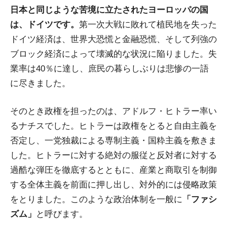
日本と同じような苦境に立たされたヨーロッパの国
は、ドイツです。
第一次大戦に敗れて植民地を失った
ドイツ経済は、世界大恐慌と金融恐慌、そして列強の
ブロック経済によって壊滅的な状況に陥りました。失
業率は40％に達し、庶民の暮らしぶりは悲惨の一語
に尽きました。
そのとき政権を担ったのは、アドルフ・ヒトラー率い
るナチスでした。ヒトラーは政権をとると自由主義を
否定し、一党独裁による専制主義・国粋主義を敷きま
した。ヒトラーに対する絶対の服従と反対者に対する
過酷な弾圧を徹底するとともに、産業と商取引を制御
する全体主義を前面に押し出し、対外的には侵略政策
をとりました。このような政治体制を一般に
「ファシ
ズム」
と呼びます。