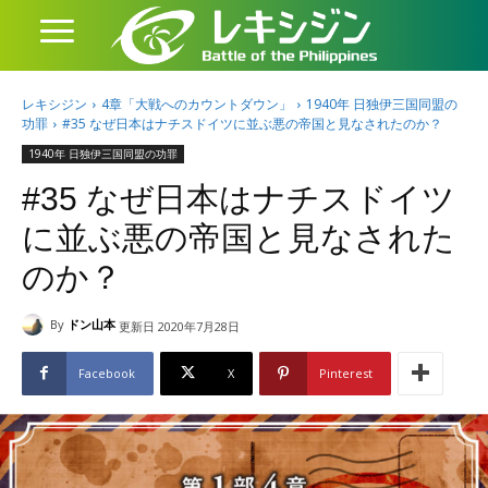
レキシジン
4章「大戦へのカウントダウン」
1940年 日独伊三国同盟の
功罪
#35 なぜ日本はナチスドイツに並ぶ悪の帝国と見なされたのか？
1940年 日独伊三国同盟の功罪
#35 なぜ日本はナチスドイツ
に並ぶ悪の帝国と見なされた
のか？
By
ドン山本
更新日
2020年7月28日
Facebook
X
Pinterest