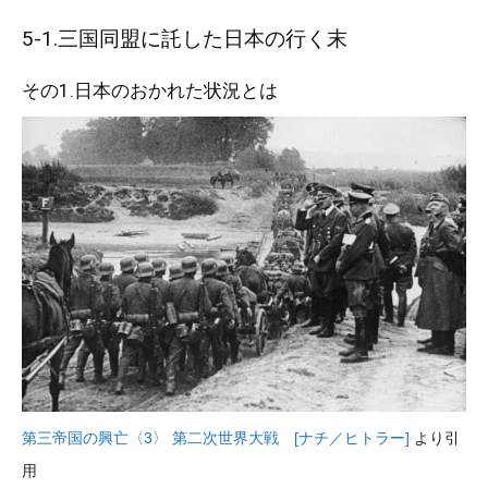
5-1.三国同盟に託した日本の行く末
その1.日本のおかれた状況とは
第三帝国の興亡〈3〉 第二次世界大戦 [ナチ／ヒトラー]
より引
用