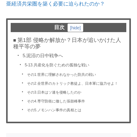
亜経済共栄圏を築く必要に迫られたのか？
目次
[
hide
]
第1部 侵略か解放か？日本が追いかけた人
種平等の夢
5.泥沼の日中戦争へ
5-13.共産化を防ぐための孤独な戦い
その1.世界に理解されなかった防共の戦い
その2.全世界のカトリック教徒よ、日本軍に協力せよ！
その3.日本はソ連を侵略したのか
その4.専守防衛に徹した張鼓峰事件
その5.ノモンハン事件の真相とは