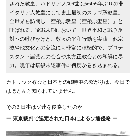
された教皇。ハドリアヌス6世以来455年ぶりの非
イタリア人教皇にして史上最初のスラヴ系教皇。
全世界を訪問し「空飛ぶ教皇（空飛ぶ聖座）」と
呼ばれる。冷戦末期において、世界平和と戦争反
対への呼びかけと、数々の平和行動を実践。他宗
教や他文化との交流にも非常に積極的で、プロテ
スタント諸派との会合や東方正教会との和解に尽
力。晩年は暗殺未遂事件に何度か巻き込まれる。
カトリック教会と日本との戦時中の繋がりは、今日で
はほとんど知られていません。
その3.日本はソ連を侵略したのか
ー 東京裁判で認定された日本によるソ連侵略 ー