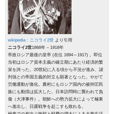
wikipedia：ニコライ2世
より引用
ニコライ2世
1868年 – 1918年
帝政ロシア最後の皇帝 (在位 1894～1917) 。即位
当初はロシア資本主義の確立期にあたり経済的繁
栄を誇った。20世紀に入る頃から不況が進み、諸
列強との帝国主義的対立も顕著となった。やがて
労働運動が激化。農村にもロシア国内の被抑圧民
族にも動揺は拡大した。日本訪問時に襲われて負
傷（大津事件）。朝鮮への勢力拡大によって極東
へ進出し、日露戦争を起こすも敗れる。
極東での相次ぐ敗戦と戦費の増大による大衆生活