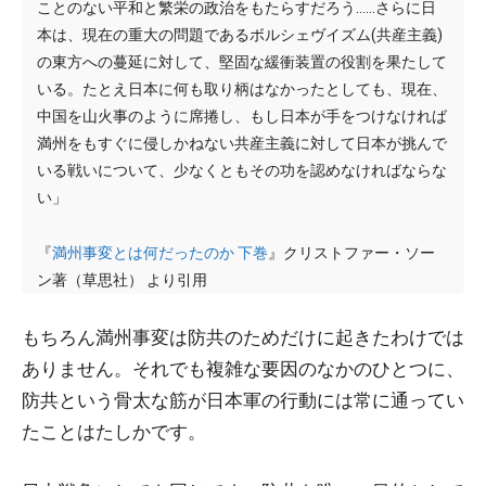
ことのない平和と繁栄の政治をもたらすだろう……さらに日
本は、現在の重大の問題であるボルシェヴイズム(共産主義)
の東方への蔓延に対して、堅固な緩衝装置の役割を果たして
いる。たとえ日本に何も取り柄はなかったとしても、現在、
中国を山火事のように席捲し、もし日本が手をつけなければ
満州をもすぐに侵しかねない共産主義に対して日本が挑んで
いる戦いについて、少なくともその功を認めなければならな
い」
『
満州事変とは何だったのか 下巻
』クリストファー・ソー
ン著（草思社） より引用
もちろん満州事変は防共のためだけに起きたわけでは
ありません。それでも複雑な要因のなかのひとつに、
防共という骨太な筋が日本軍の行動には常に通ってい
たことはたしかです。