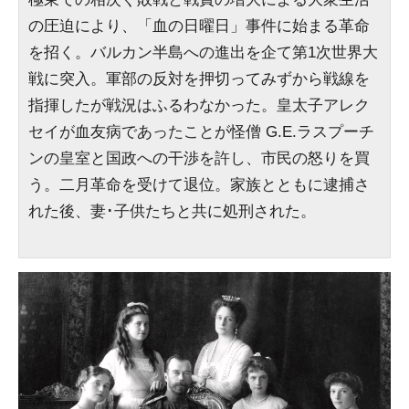
の圧迫により、「血の日曜日」事件に始まる革命
を招く。バルカン半島への進出を企て第1次世界大
戦に突入。軍部の反対を押切ってみずから戦線を
指揮したが戦況はふるわなかった。皇太子アレク
セイが血友病であったことが怪僧 G.E.ラスプーチ
ンの皇室と国政への干渉を許し、市民の怒りを買
う。二月革命を受けて退位。家族とともに逮捕さ
れた後、妻･子供たちと共に処刑された。