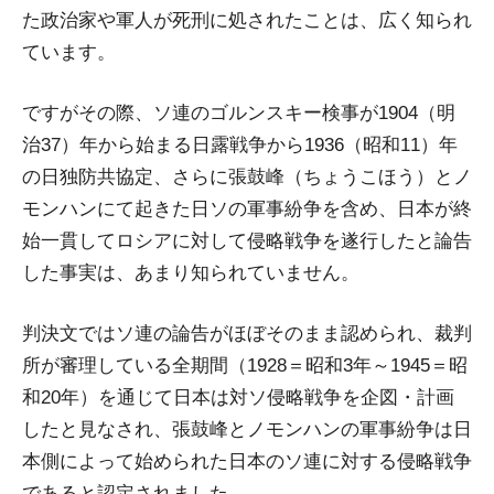
た政治家や軍人が死刑に処されたことは、広く知られ
ています。
ですがその際、ソ連のゴルンスキー検事が1904（明
治37）年から始まる日露戦争から1936（昭和11）年
の日独防共協定、さらに張鼓峰（ちょうこほう）とノ
モンハンにて起きた日ソの軍事紛争を含め、日本が終
始一貫してロシアに対して侵略戦争を遂行したと論告
した事実は、あまり知られていません。
判決文ではソ連の論告がほぼそのまま認められ、裁判
所が審理している全期間（1928＝昭和3年～1945＝昭
和20年）を通じて日本は対ソ侵略戦争を企図・計画
したと見なされ、張鼓峰とノモンハンの軍事紛争は日
本側によって始められた日本のソ連に対する侵略戦争
であると認定されました。