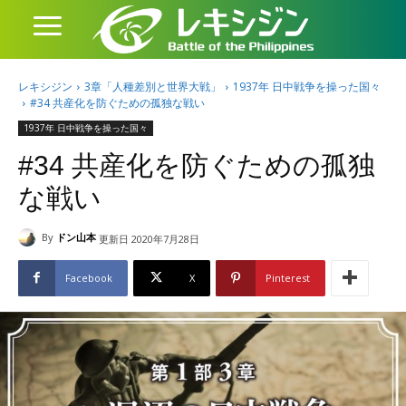
レキシジン
3章「人種差別と世界大戦」
1937年 日中戦争を操った国々
#34 共産化を防ぐための孤独な戦い
1937年 日中戦争を操った国々
#34 共産化を防ぐための孤独
な戦い
By
ドン山本
更新日
2020年7月28日
Facebook
X
Pinterest