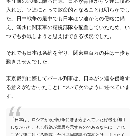
落寸前の危機に陥った際、日本が背後からソ連に攻め
入れば、ソ連にとって致命的となることは明らかでし
た。日中戦争の最中でも日本はソ連からの侵略に備
え、満州に関東軍の精鋭部隊を配置していたため、い
つでも参戦しようと思えばできる状況でした。
それでも日本は条約を守り、関東軍百万の兵は一歩も
動きませんでした。
東京裁判に際してパール判事は、日本がソ連を侵略す
る意図がなかったことについて次のように述べていま
す。
「日本は、ロシアが欧州戦争に巻き込まれていた好機を利用
しなかった。もし行為が意思を示すものであるならば、これ
こそソ連に対する陰謀または共同謀議の存在とは、まったく